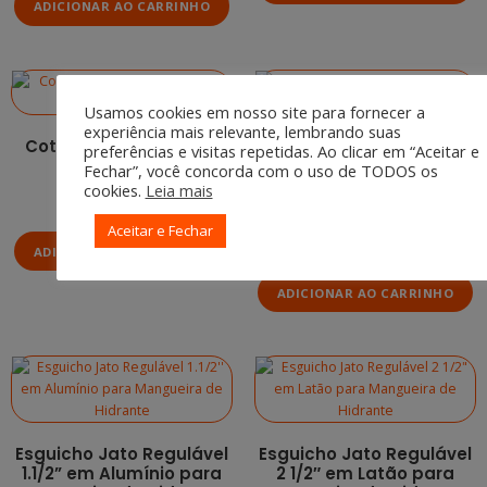
ADICIONAR AO CARRINHO
Usamos cookies em nosso site para fornecer a
experiência mais relevante, lembrando suas
Cotovelo Galvanizado
preferências e visitas repetidas. Ao clicar em “Aceitar e
90° de 2.1/2″
Esguicho Jato Regulável
Fechar”, você concorda com o uso de TODOS os
1 1/2″ em Latão para
cookies.
Leia mais
R$
103,90
Mangueira de Hidrante
Aceitar e Fechar
R$
150,25
ADICIONAR AO CARRINHO
ADICIONAR AO CARRINHO
Esguicho Jato Regulável
Esguicho Jato Regulável
1.1/2” em Alumínio para
2 1/2″ em Latão para