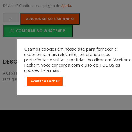
Dúvidas? Confira nossa página de
Ajuda
.
ADICIONAR AO CARRINHO
COMPRAR NO WHATSAPP
Usamos cookies em nosso site para fornecer a
experiência mais relevante, lembrando suas
preferências e visitas repetidas. Ao clicar em “Aceitar e
DESCRIÇÃO
Fechar”, você concorda com o uso de TODOS os
cookies.
Leia mais
A Caixa Metálica de Recalque Embutir serve de abrigo para o registro
recalque ou hidrômetro.
Aceitar e Fechar