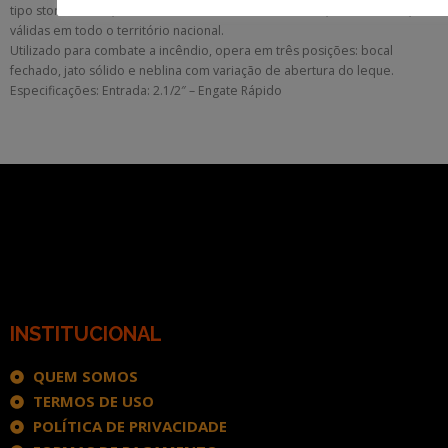
tipo storz de 2 1⁄2″, em conformidade com a NBR 14349, 16021 e 6941,
válidas em todo o território nacional.
Utilizado para combate a incêndio, opera em três posições: bocal
fechado, jato sólido e neblina com variação de abertura do leque.
Especificações: Entrada: 2.1/2″ – Engate Rápido
INSTITUCIONAL
QUEM SOMOS
TERMOS DE USO
POLÍTICA DE PRIVACIDADE