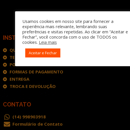
Usamos cookies em nosso site para fornecer a
experiência mais relevante, lembrando suas
preferências e visitas repetidas. Ao clicar em “Aceitar e
Fechar”, você concorda com o uso de TODOS os
INSTITUCIONAL
cookies.
Leia mais
QUEM SOMOS
Aceitar e Fechar
TERMOS DE USO
POLÍTICA DE PRIVACIDADE
FORMAS DE PAGAMENTO
ENTREGA
TROCA E DEVOLUÇÃO
CONTATO
(14) 998903918
Formulário de Contato