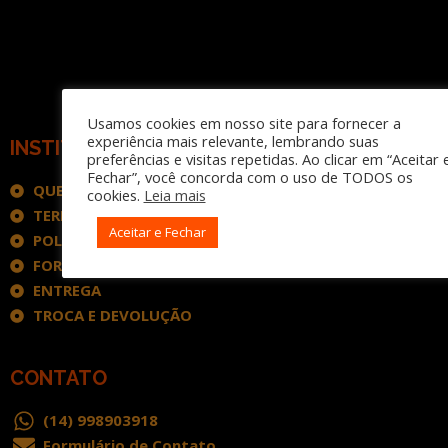
Usamos cookies em nosso site para fornecer a
experiência mais relevante, lembrando suas
INSTITUCIONAL
preferências e visitas repetidas. Ao clicar em “Aceitar 
Fechar”, você concorda com o uso de TODOS os
QUEM SOMOS
cookies.
Leia mais
TERMOS DE USO
Aceitar e Fechar
POLÍTICA DE PRIVACIDADE
FORMAS DE PAGAMENTO
ENTREGA
TROCA E DEVOLUÇÃO
CONTATO
(14) 998903918
Formulário de Contato