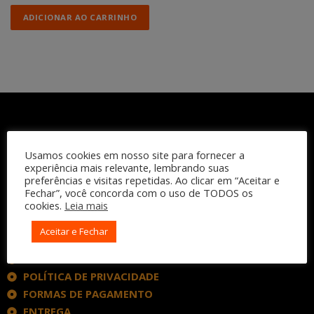
ADICIONAR AO CARRINHO
Usamos cookies em nosso site para fornecer a
experiência mais relevante, lembrando suas
preferências e visitas repetidas. Ao clicar em “Aceitar e
Fechar”, você concorda com o uso de TODOS os
cookies.
Leia mais
INSTITUCIONAL
Aceitar e Fechar
QUEM SOMOS
TERMOS DE USO
POLÍTICA DE PRIVACIDADE
FORMAS DE PAGAMENTO
ENTREGA