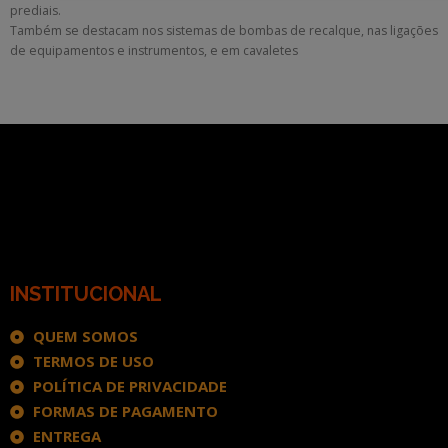
prediais.
Também se destacam nos sistemas de bombas de recalque, nas ligações
de equipamentos e instrumentos, e em cavaletes
INSTITUCIONAL
QUEM SOMOS
TERMOS DE USO
POLÍTICA DE PRIVACIDADE
FORMAS DE PAGAMENTO
ENTREGA