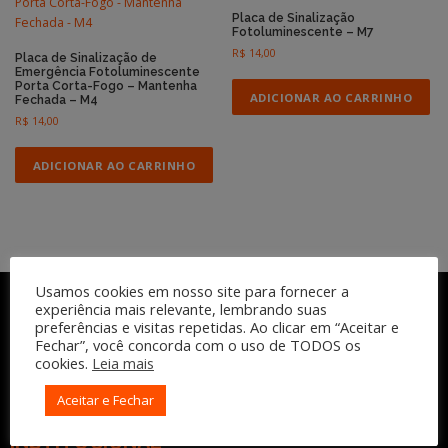
Placa de Sinalização
Fotoluminescente – M7
R$
14,00
Placa de Sinalização de
Emergência Fotoluminescente
Porta Corta-Fogo – Mantenha
ADICIONAR AO CARRINHO
Fechada – M4
R$
14,00
ADICIONAR AO CARRINHO
Usamos cookies em nosso site para fornecer a
experiência mais relevante, lembrando suas
preferências e visitas repetidas. Ao clicar em “Aceitar e
Fechar”, você concorda com o uso de TODOS os
cookies.
Leia mais
Aceitar e Fechar
INSTITUCIONAL