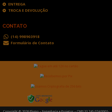
ENTREGA
TROCA E DEVOLUÇÃO
CONTATO
(14) 998903918
Formulário de Contato
Copyright © 2026 Plumo – Engenharia e Projetos – CNPJ 33.745.074/0001-