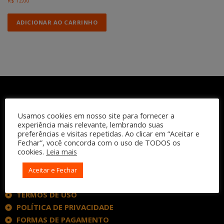
R$
12,00
ADICIONAR AO CARRINHO
Usamos cookies em nosso site para fornecer a
experiência mais relevante, lembrando suas
preferências e visitas repetidas. Ao clicar em “Aceitar e
Fechar”, você concorda com o uso de TODOS os
cookies.
Leia mais
INSTITUCIONAL
Aceitar e Fechar
QUEM SOMOS
TERMOS DE USO
POLÍTICA DE PRIVACIDADE
FORMAS DE PAGAMENTO