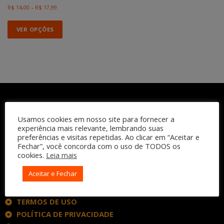
R$
14,00
–
R$
17,99
VER OPÇÕES
Usamos cookies em nosso site para fornecer a
experiência mais relevante, lembrando suas
preferências e visitas repetidas. Ao clicar em “Aceitar e
Fechar”, você concorda com o uso de TODOS os
cookies.
Leia mais
INSTITUCIONAL
Aceitar e Fechar
QUEM SOMOS
TERMOS DE USO
POLÍTICA DE PRIVACIDADE