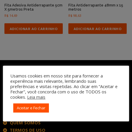
Fita Adesiva Antiderrapante 5cm
Fita Antiderrapante 48mm x 15
X 5metros Preta
metros
R$
14,69
R$
98,63
ADICIONAR AO CARRINHO
ADICIONAR AO CARRINHO
Usamos cookies em nosso site para fornecer a
experiência mais relevante, lembrando suas
preferências e visitas repetidas. Ao clicar em “Aceitar e
Fechar”, você concorda com o uso de TODOS os
cookies.
Leia mais
Aceitar e Fechar
INSTITUCIONAL
QUEM SOMOS
TERMOS DE USO