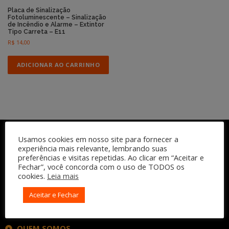
Placa de Sinalização
Fotoluminescente – Sinalização
de Incêndio e Alarme – Extintor
Tipo Carreta – E11
R$
14,00
ADICIONAR AO CARRINHO
Usamos cookies em nosso site para fornecer a
experiência mais relevante, lembrando suas
preferências e visitas repetidas. Ao clicar em “Aceitar e
Fechar”, você concorda com o uso de TODOS os
cookies.
Leia mais
Aceitar e Fechar
INSTITUCIONAL
QUEM SOMOS