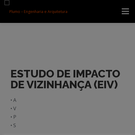
Menu
QUEM SOMOS
SERVIÇOS
LOJA
CURSOS
BLOG
MENTORIA
CONTATO
ESTUDO DE IMPACTO
DE VIZINHANÇA (EIV)
• A
• V
• P
• S