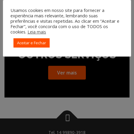
Usamos cookies em nosso site para fornecer a
experiência mais relevante, lembrando suas
preferências e visitas repetidas. Ao clicar em “Aceitar e
Fechar”, você concorda com o uso de TODOS os
cookies.
Leia mais
Aceitar e Fechar
OUTROS SERVIÇOS
Ver mais
Tel. 14 99890-3918